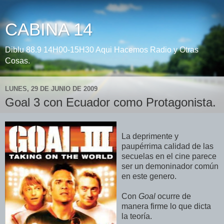
CABINA 14
Diblu 88.9 14H00-15H30 Aqui Hacemos Radio y Otras
Cosas.
LUNES, 29 DE JUNIO DE 2009
Goal 3 con Ecuador como Protagonista.
La deprimente y
paupérrima calidad de las
secuelas en el cine parece
ser un demoninador común
en este genero.
Con
Goal
ocurre de
manera firme lo que dicta
la teoría.